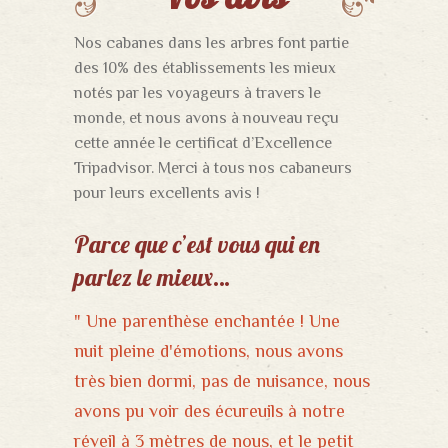
Nos cabanes dans les arbres font partie
des 10% des établissements les mieux
notés par les voyageurs à travers le
monde, et nous avons à nouveau reçu
cette année le certificat d’Excellence
Tripadvisor. Merci à tous nos cabaneurs
pour leurs excellents avis !
Parce que c’est vous qui en
parlez le mieux…
" Une belle nuit dans une cabane
" Une parenthèse enchantée ! Une
" A faire absolument au moins une
" Retour en enfance...et un rêve
" Une nuit en famille au TOP ! Nous
confortable. Quelle aventure! Nous
nuit pleine d'émotions, nous avons
fois... Nous sommes venus en famille
d'enfant qui se réalise ! Superbe
avons dormi dans la cabane des
avons passé une belle et agréable nuit
très bien dormi, pas de nuisance, nous
dormir dans la cabane des écureuils.
surprise de mon amoureux qui à
moussaillons. Le personnel est discret
dans la cabane des écureuils. Les lits
avons pu voir des écureuils à notre
La cabane est propre et l'accueil au
trouvé l'endroit parfait pour se
et bienveillant. La cabane est propre
sont très confortables et la cabane
réveil à 3 mètres de nous, et le petit
petit soin. Et les enfants ont pu
ressourcer le temps d'une nuit. Nous
et bien équipée (nous étions 5). Nous