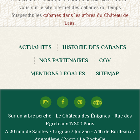
vous sur le site Internet des cabanes du Temps
Suspendu: les
cabanes dans les arbres du Château de
Laàs
.
ACTUALITES
HISTOIRE DES CABANES
NOS PARTENAIRES
CGV
MENTIONS LEGALES
SITEMAP
Sur un arbre perché - Le Château des Énigmes - Rue des
Egreteaux 17800 Pons
A 20 min de Saintes / Cognac / Jonzac - A 1h de Bordeaux /
Angoulême / Niort / La Rochelle